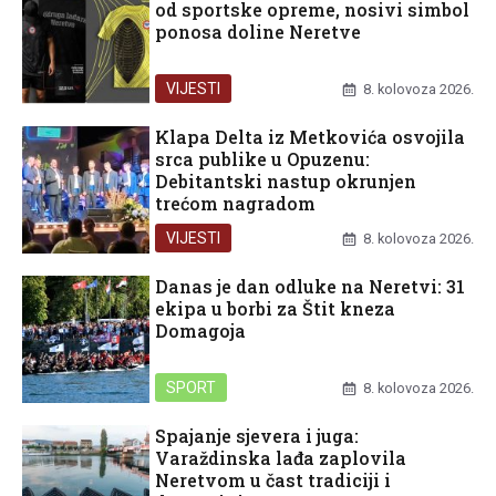
od sportske opreme, nosivi simbol
ponosa doline Neretve
VIJESTI
8. kolovoza 2026.
Klapa Delta iz Metkovića osvojila
srca publike u Opuzenu:
Debitantski nastup okrunjen
trećom nagradom
VIJESTI
8. kolovoza 2026.
Danas je dan odluke na Neretvi: 31
ekipa u borbi za Štit kneza
Domagoja
SPORT
8. kolovoza 2026.
Spajanje sjevera i juga:
Varaždinska lađa zaplovila
Neretvom u čast tradiciji i