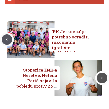
‘RK Jerkovcu’ je
potrebno ograditi
rukometno
igralište i
dodijeliti dva
termina u Gradskoj
športskoj dvorani –
govori nam trener
Stoperica ŽNK-a
Ante Mateljak-Čiča
Neretve, Helena
Perić najavila
pobjedu protiv ŽNK
Viktorije iz
Slavonskog Broda