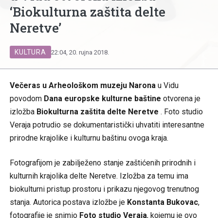
‘Biokulturna zaštita delte
Neretve’
KULTURA
22:04, 20. rujna 2018.
Večeras u Arheološkom muzeju Narona
u Vidu
povodom
Dana europske kulturne baštine
otvorena je
izložba
Biokulturna zaštita delte Neretve
. Foto studio
Veraja potrudio se dokumentaristički uhvatiti interesantne
prirodne krajolike i kulturnu baštinu ovoga kraja.
Fotografijom je zabilježeno stanje zaštićenih prirodnih i
kulturnih krajolika delte Neretve. Izložba za temu ima
biokulturni pristup prostoru i prikazu njegovog trenutnog
stanja. Autorica postava izložbe je
Konstanta Bukovac
,
fotografije je snimio
Foto studio
Veraja
, kojemu je ovo