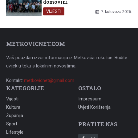
domovini
VIJESTI
7. kolovoza 2026.
METKOVICNET.COM
Vaš pouzdan izvor informacija iz Metkovića i okolice. Budite
uvijek u toku s lokalnim novostima.
Kontakt:
metkovicnet@gmail.com
KATEGORIJE
OSTALO
Vijesti
Impressum
Kultura
Uvjeti Korištenja
Županija
PRATITE NAS
Sport
Lifestyle