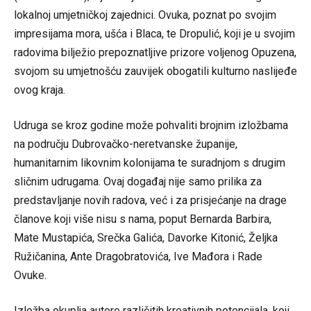
lokalnoj umjetničkoj zajednici. Ovuka, poznat po svojim
impresijama mora, ušća i Blaca, te Dropulić, koji je u svojim
radovima bilježio prepoznatljive prizore voljenog Opuzena,
svojom su umjetnošću zauvijek obogatili kulturno naslijeđe
ovog kraja.
Udruga se kroz godine može pohvaliti brojnim izložbama
na području Dubrovačko-neretvanske županije,
humanitarnim likovnim kolonijama te suradnjom s drugim
sličnim udrugama. Ovaj događaj nije samo prilika za
predstavljanje novih radova, već i za prisjećanje na drage
članove koji više nisu s nama, poput Bernarda Barbira,
Mate Mustapića, Srečka Galića, Davorke Kitonić, Željka
Ružičanina, Ante Dragobratovića, Ive Mađora i Rade
Ovuke.
Izložba okuplja autore različitih kreativnih potencijala, koji