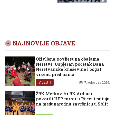
STJEPANA
PRVOMUČENIKA
NAJNOVIJE OBJAVE
Oživljena povijest na obalama
Neretve: Uspješan početak Dana
Neretvanske kneževine i bogat
vikend pred nama
VIJESTI
7. kolovoza 2026.
ŽRK Metković i RK Ardiaei
pokorili HEP turnir u Rijeci i putuju
na međunarodnu završnicu u Split