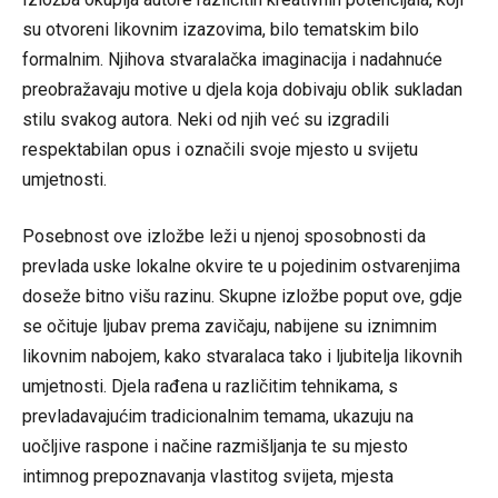
su otvoreni likovnim izazovima, bilo tematskim bilo
formalnim. Njihova stvaralačka imaginacija i nadahnuće
preobražavaju motive u djela koja dobivaju oblik sukladan
stilu svakog autora. Neki od njih već su izgradili
respektabilan opus i označili svoje mjesto u svijetu
umjetnosti.
Posebnost ove izložbe leži u njenoj sposobnosti da
prevlada uske lokalne okvire te u pojedinim ostvarenjima
doseže bitno višu razinu. Skupne izložbe poput ove, gdje
se očituje ljubav prema zavičaju, nabijene su iznimnim
likovnim nabojem, kako stvaralaca tako i ljubitelja likovnih
umjetnosti. Djela rađena u različitim tehnikama, s
prevladavajućim tradicionalnim temama, ukazuju na
uočljive raspone i načine razmišljanja te su mjesto
intimnog prepoznavanja vlastitog svijeta, mjesta