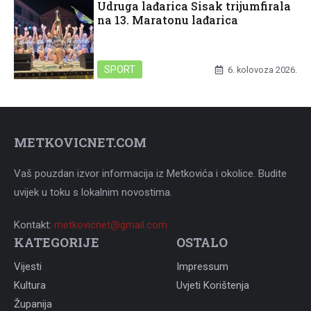
Udruga lađarica Sisak trijumfirala
na 13. Maratonu lađarica
SPORT
6. kolovoza 2026.
METKOVICNET.COM
Vaš pouzdan izvor informacija iz Metkovića i okolice. Budite
uvijek u toku s lokalnim novostima.
Kontakt:
metkovicnet@gmail.com
KATEGORIJE
OSTALO
Vijesti
Impressum
Kultura
Uvjeti Korištenja
Županija