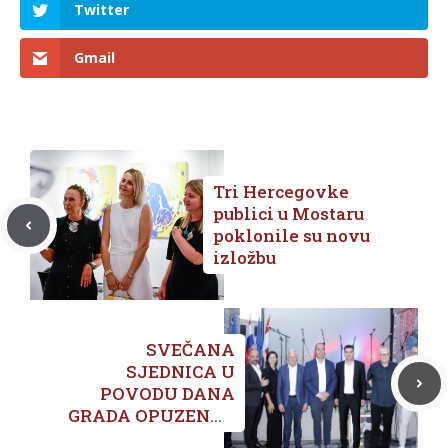
Twitter
Gmail
Tri Hercegovke
publici u Mostaru
poklonile su novu
izložbu
SVEČANA
SJEDNICA U
POVODU DANA
GRADA OPUZENA I
BLAGDANA SV.