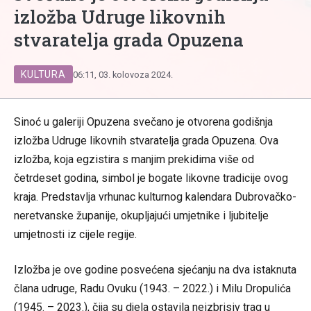
izložba Udruge likovnih
stvaratelja grada Opuzena
KULTURA
06:11, 03. kolovoza 2024.
Sinoć u galeriji Opuzena svečano je otvorena godišnja
izložba Udruge likovnih stvaratelja grada Opuzena. Ova
izložba, koja egzistira s manjim prekidima više od
četrdeset godina, simbol je bogate likovne tradicije ovog
kraja. Predstavlja vrhunac kulturnog kalendara Dubrovačko-
neretvanske županije, okupljajući umjetnike i ljubitelje
umjetnosti iz cijele regije.
Izložba je ove godine posvećena sjećanju na dva istaknuta
člana udruge, Radu Ovuku (1943. – 2022.) i Milu Dropulića
(1945. – 2023.), čija su djela ostavila neizbrisiv trag u