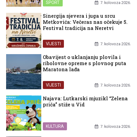
SPORT
7. kolovoza 2026.
Sinergija sjevera i juga u srcu
Metkovića: Večeras nas očekuje 5.
Festival tradicija na Neretvi
VIJESTI
7. kolovoza 2026.
Obavijest o uklanjanju plovila i
ribolovne opreme s plovnog puta
Maratona lađa
VIJESTI
7. kolovoza 2026.
Najava: Lutkarski mjuzikl “Zelena
priča” stiže u Vid
KULTURA
7. kolovoza 2026.