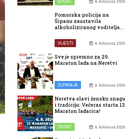
SPORT
6. kolovoza 2026.
Pomorska policija na
Šipanu zaustavila
alkoholiziranog voditelja
glisera
VIJESTI
6. kolovoza 2026.
Sve je spremno za 29.
Maraton lađa na Neretvi
ŽUPANIJA
6. kolovoza 2026.
Neretva slavi žensku snagu
i tradiciju: Večeras starta 13.
Maraton lađarica!
SPORT
6. kolovoza 2026.