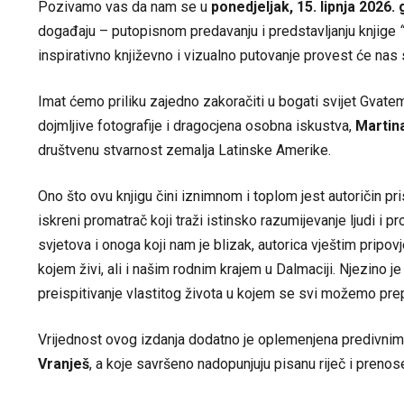
Pozivamo vas da nam se u
ponedjeljak, 15. lipnja 2026.
događaju – putopisnom predavanju i predstavljanju knjige
inspirativno književno i vizualno putovanje provest će nas
Imat ćemo priliku zajedno zakoračiti u bogati svijet Gvatem
dojmljive fotografije i dragocjena osobna iskustva,
Martina
društvenu stvarnost zemalja Latinske Amerike.
Ono što ovu knjigu čini iznimnom i toplom jest autoričin pris
iskreni promatrač koji traži istinsko razumijevanje ljudi i pr
svjetova i onoga koji nam je blizak, autorica vještim prip
kojem živi, ali i našim rodnim krajem u Dalmaciji. Njezino 
preispitivanje vlastitog života u kojem se svi možemo pre
Vrijednost ovog izdanja dodatno je oplemenjena predivnim,
Vranješ
, a koje savršeno nadopunjuju pisanu riječ i prenos