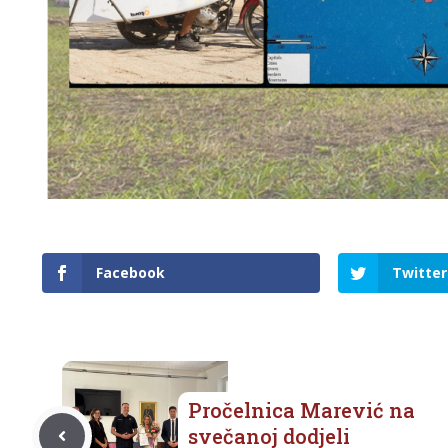
Facebook
Twitter
Pročelnica Marević na
svečanoj dodjeli