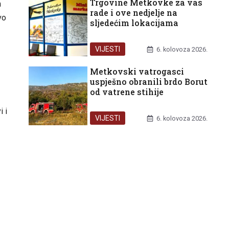
Trgovine Metkovke za vas
m
rade i ove nedjelje na
vo
sljedećim lokacijama
VIJESTI
6. kolovoza 2026.
Metkovski vatrogasci
uspješno obranili brdo Borut
od vatrene stihije
i i
VIJESTI
6. kolovoza 2026.