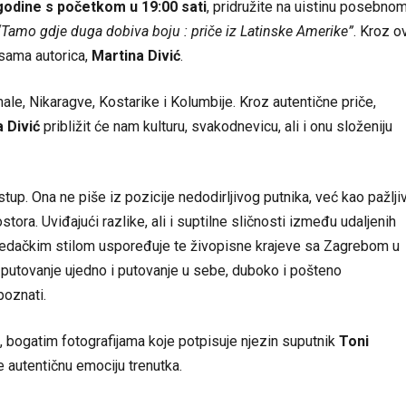
 godine s početkom u 19:00 sati
, pridružite na uistinu posebno
“Tamo gdje duga dobiva boju : priče iz Latinske Amerike”
. Kroz o
 sama autorica,
Martina Divić
.
ale, Nikaragve, Kostarike i Kolumbije. Kroz autentične priče,
 Divić
približit će nam kulturu, svakodnevicu, ali i onu složeniju
tup. Ona ne piše iz pozicije nedodirljivog putnika, već kao pažljiv
ostora. Uviđajući razlike, ali i suptilne sličnosti između udaljenih
ovjedačkim stilom uspoređuje te živopisne krajeve sa Zagrebom u
je putovanje ujedno i putovanje u sebe, duboko i pošteno
poznati.
 bogatim fotografijama koje potpisuje njezin suputnik
Toni
e autentičnu emociju trenutka.