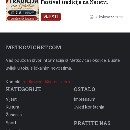
Festival tradicija na Neretvi
VIJESTI
7. kolovoza 2026.
METKOVICNET.COM
Vaš pouzdan izvor informacija iz Metkovića i okolice. Budite
uvijek u toku s lokalnim novostima.
Kontakt:
metkovicnet@gmail.com
KATEGORIJE
OSTALO
Vijesti
Impressum
Kultura
Uvjeti Korištenja
Županija
PRATITE NAS
Sport