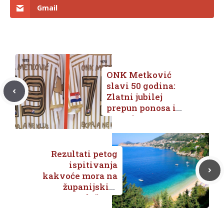
Gmail
ONK Metković
slavi 50 godina:
Zlatni jubilej
prepun ponosa i
strasti
Rezultati petog
ispitivanja
kakvoće mora na
županijskim
plažama