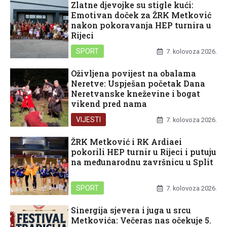
Zlatne djevojke su stigle kući:
Emotivan doček za ŽRK Metković
nakon pokoravanja HEP turnira u
Rijeci
SPORT
7. kolovoza 2026.
Oživljena povijest na obalama
Neretve: Uspješan početak Dana
Neretvanske kneževine i bogat
vikend pred nama
VIJESTI
7. kolovoza 2026.
ŽRK Metković i RK Ardiaei
pokorili HEP turnir u Rijeci i putuju
na međunarodnu završnicu u Split
SPORT
7. kolovoza 2026.
Sinergija sjevera i juga u srcu
Metkovića: Večeras nas očekuje 5.