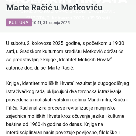
Marte Račić u Metkoviću
KULTURA
10:41, 31. srpnja 2025.
U subotu, 2. kolovoza 2025. godine, s početkom u 19:30
sati, u Gradskom kulturnom središtu Metković održat će
se predstavljanje knjige „Identitet Moliških Hrvata“,
autorice doc. dr. sc. Marte Račić.
Knjiga „Identitet moliških Hrvata“ rezultat je dugogodišnjeg
istraživačkog rada, uključujući dva terenska istraživanja
provedena u moliškohrvatskim selima Mundimitru, Kruču i
Filiču. Rad analizira procese revitalizacije manjinske
zajednice moliških Hrvata kroz očuvanje jezika i kulturne
baštine od 1960-ih godina do danas. Knjiga na
interdisciplinaran način povezuje povijesne, filološke i