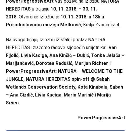
PowerPogressiveArt
Vas poziva na izložbu
NATURA
HEREDITAS
u trajanju 1
0. 11. 2018. – 30. 11.
2018.
Otvorenje izložbe je 1
0. 11. 2018. u 18h u
Prirodoslovnom muzeju Metković,
Kralja Zvonimira 4.
Na ovogodišnjoj izložbi uz stalni postav NATURA
HEREDITAS izlažemo radove sljedećih umjetnika: I
van
Fijolić, Livia Kaciga, Ana Kinčič – Dubić, Tonka Jelača –
Marijančević, Dorotea Radušić, Marijan Richter i
PowerProgressiveArt: NATURA – WELCOME TO THE
JUNGLE, NATURA HEREDITAS spin-off @ Sabah
Wetlands Conservation Society, Kota Kinabalu, Sabah
– Ana Gizdić, Livia Kaciga, Marin Marinić i Marija
Sršen.
PowerPogressiveArt