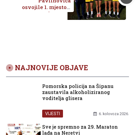
Pavlinovića
osvojile 1. mjesto u
krosu na
Županijskom
natjecanju
školskih sportskih
klubova osnovnih
škola
NAJNOVIJE OBJAVE
Pomorska policija na Šipanu
zaustavila alkoholiziranog
voditelja glisera
VIJESTI
6. kolovoza 2026.
Sve je spremno za 29. Maraton
lađa na Neretvi