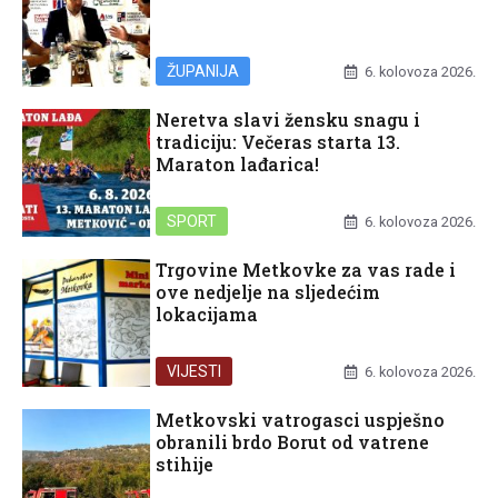
ŽUPANIJA
6. kolovoza 2026.
Neretva slavi žensku snagu i
tradiciju: Večeras starta 13.
Maraton lađarica!
SPORT
6. kolovoza 2026.
Trgovine Metkovke za vas rade i
ove nedjelje na sljedećim
lokacijama
VIJESTI
6. kolovoza 2026.
Metkovski vatrogasci uspješno
obranili brdo Borut od vatrene
stihije