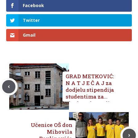
Facebook
Twitter
Gmail
GRAD METKOVIĆ:
N A T J E Č A J za
dodjelu stipendija
studentima za
akademsku godinu
2018./2019.
Učenice OŠ don
Mihovila