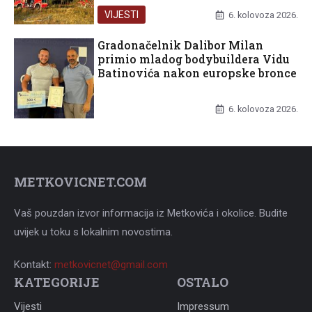
VIJESTI
6. kolovoza 2026.
Gradonačelnik Dalibor Milan
primio mladog bodybuildera Vidu
Batinovića nakon europske bronce
UNCATEGORIZED
6. kolovoza 2026.
METKOVICNET.COM
Vaš pouzdan izvor informacija iz Metkovića i okolice. Budite
uvijek u toku s lokalnim novostima.
Kontakt:
metkovicnet@gmail.com
KATEGORIJE
OSTALO
Vijesti
Impressum