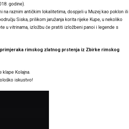
18. godine).
i na raznim antičkim lokalitetima, dospjeli u Muzej kao poklon ili
ručju Siska, prilikom jaružanja korita rijeke Kupe, u nekoliko
 u vitrinama, izložbu će pratiti izložbeni panoi i legende s
 primjeraka rimskog zlatnog prstenja iz Zbirke rimskog
e klape Kolajna.
ološko iskustvo!