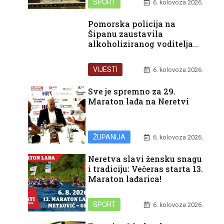
SPORT
6. kolovoza 2026.
Pomorska policija na
Šipanu zaustavila
alkoholiziranog voditelja
glisera
VIJESTI
6. kolovoza 2026.
Sve je spremno za 29.
Maraton lađa na Neretvi
ŽUPANIJA
6. kolovoza 2026.
Neretva slavi žensku snagu
i tradiciju: Večeras starta 13.
Maraton lađarica!
SPORT
6. kolovoza 2026.