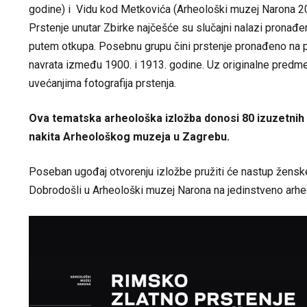
godine) i Vidu kod Metkovića (Arheološki muzej Narona 20
Prstenje unutar Zbirke najčešće su slučajni nalazi pronađen
putem otkupa. Posebnu grupu čini prstenje pronađeno na pod
navrata između 1900. i 1913. godine. Uz originalne predmete
uvećanjima fotografija prstenja.
Ova tematska arheološka izložba donosi 80 izuzetnih
nakita Arheološkog muzeja u Zagrebu.
Poseban ugođaj otvorenju izložbe pružiti će nastup žensk
Dobrodošli u Arheološki muzej Narona na jedinstveno arhe