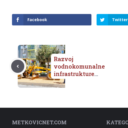
Facebook
Twitter
Razvoj
vodnokomunalne
infrastrukture
aglomeracije Metković
–
METKOVICNET.COM
KATEGO