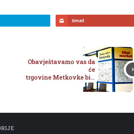
Gmail
Obavještavamo vas da
će
trgovine Metkovke biti
otvorene i ove
nedjelje, 9. veljače! 📅
RIJE