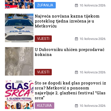
ŽUPANIJA
10. kolovoza 2026.
Najveća novčana kazna tijekom
proteklog tjedna izrečena je u
Metkoviću
VIJESTI
10. kolovoza 2026.
U Dubrovniku uhićen preprodavač
kokaina
VIJESTI
10. kolovoza 2026.
Što se dogodi kad glas progovori iz
srca? Metković s ponosom
najavljuje 2. glazbeni festival “Glas
srca”
KULTURA
10. kolovoza 2026.