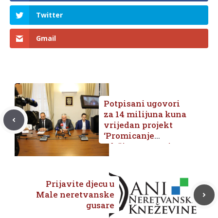
Twitter
Gmail
Potpisani ugovori
za 14 milijuna kuna
vrijedan projekt
‘Promicanje
održivog razvoja
prirodne baštine
doline Neretve’, u
Neretvi prve
Prijavite djecu u
vjetro-orgulje na
Male neretvanske
svijetu
gusare