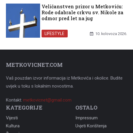
Veličanstven prizor u Metkoviću:
Rode odabrale crkvu sv. Nikole za
odmor pred let na jug
LIFESTYLE
10. kolovoza 2026.
METKOVICNET.COM
Vaš pouzdan izvor informacija iz Metkovića i okolice. Budite
uvijek u toku s lokalnim novostima.
Kontakt:
metkovicnet@gmail.com
KATEGORIJE
OSTALO
Vijesti
Impressum
Kultura
Uvjeti Korištenja