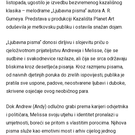
listopada, ugostilo je izvedbu bezvremenog kazališnog
klasika – melodrame „Ljubavna pisma“ autora A. R.
Gurneya. Predstava u produkciji Kazališta Planet Art
oduševila je metkovsku publiku i ostavila snažan dojam.
„Ljubavna pisma“ donosi dirljivu i slojevitu priču o
cjeloživotnom prijateljstvu Andrewja i Melisse, čije se
sudbine i svakodnevice razilaze, ali čija se srca održavaju
bliskima kroz desetljeća pisanja. Kroz razmjenu pisama,
od naivnih djetinjih poruka do zrelih ispovijesti, publika je
pratila sve uspone, padove, neostvarene ljubavi i duboke,
skrivene osjećaje ovog neobičnog para.
Dok Andrew (Andy) odlučno grabi prema karijeri odvjetnika
i političara, Melissa svoju utjehu i identitet pronalazi u
umjetnosti, boreći se pritom s vlastitim porocima. Njihova
pisma služe kao emotivni most i arhiv cijelog jednog