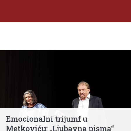
Emocionalni trijumf u
Metkoviću: „Ljubavna pisma“