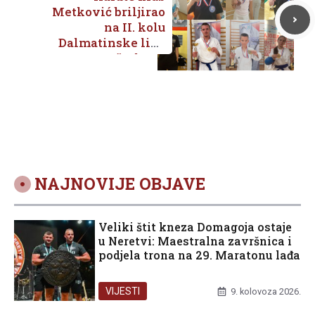
Metković briljirao
na II. kolu
Dalmatinske lige
2025. u Kaštelama
NAJNOVIJE OBJAVE
Veliki štit kneza Domagoja ostaje
u Neretvi: Maestralna završnica i
podjela trona na 29. Maratonu lađa
VIJESTI
9. kolovoza 2026.