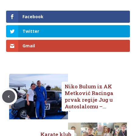
Facebook
Twitter
Gmail
Niko Bulum iz AK
Metković Racinga
prvak regije Jug u
Autoslalomu –
Klasa 1!
Karate klub