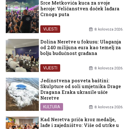
Srce Metkovića kuca za svoje
heroje: Veličanstven doček lađara
Crnoga puta
VIJESTI
8. kolovoza 2026.
Dolina Neretve u fokusu: Ulaganja
od 240 milijuna eura kao temelj za
bolju budućnost građana
VIJESTI
8. kolovoza 2026.
Jedinstvena posveta baštini:
Skulpture od soli umjetnika Drage
Dragana Eraka ukrasile ušće
Neretve
KULTURA
8. kolovoza 2026.
Kad Neretva priča kroz medalje,
lađe i zajedništvo: Više od utrke u