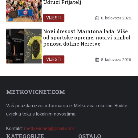
Udruzi Prijatelj
VIJESTI
8. kolovoza 2026.
Novi dresovi Maratona lađa: Više
od sportske opreme, nosivi simbol
ponosa doline Neretve
VIJESTI
8. kolovoza 2026.
METKOVICNET.COM
Vaš pouzdan izvor informacija iz Metkovića i okolice. Budite
uvijek u toku s lokalnim novostima.
Kontakt:
metkovicnet@gmail.com
KATEGORIJE
OSTALO