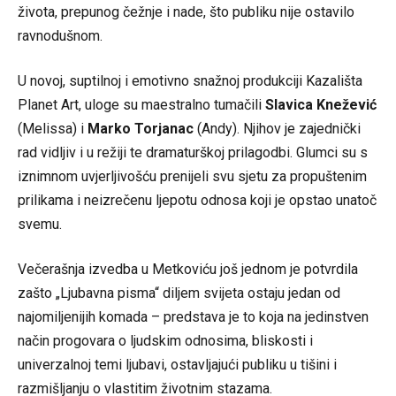
života, prepunog čežnje i nade, što publiku nije ostavilo
ravnodušnom.
U novoj, suptilnoj i emotivno snažnoj produkciji Kazališta
Planet Art, uloge su maestralno tumačili
Slavica Knežević
(Melissa) i
Marko Torjanac
(Andy). Njihov je zajednički
rad vidljiv i u režiji te dramaturškoj prilagodbi. Glumci su s
iznimnom uvjerljivošću prenijeli svu sjetu za propuštenim
prilikama i neizrečenu ljepotu odnosa koji je opstao unatoč
svemu.
Večerašnja izvedba u Metkoviću još jednom je potvrdila
zašto „Ljubavna pisma“ diljem svijeta ostaju jedan od
najomiljenijih komada – predstava je to koja na jedinstven
način progovara o ljudskim odnosima, bliskosti i
univerzalnoj temi ljubavi, ostavljajući publiku u tišini i
razmišljanju o vlastitim životnim stazama.