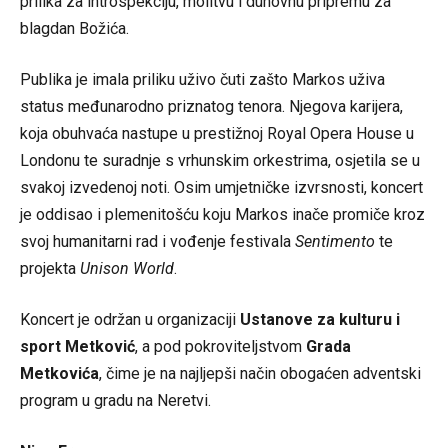
prilika za introspekciju, molitvu i duhovnu pripremu za
blagdan Božića.
Publika je imala priliku uživo čuti zašto Markos uživa
status međunarodno priznatog tenora. Njegova karijera,
koja obuhvaća nastupe u prestižnoj Royal Opera House u
Londonu te suradnje s vrhunskim orkestrima, osjetila se u
svakoj izvedenoj noti. Osim umjetničke izvrsnosti, koncert
je oddisao i plemenitošću koju Markos inače promiče kroz
svoj humanitarni rad i vođenje festivala
Sentimento
te
projekta
Unison World
.
Koncert je održan u organizaciji
Ustanove za kulturu i
sport Metković
, a pod pokroviteljstvom
Grada
Metkovića
, čime je na najljepši način obogaćen adventski
program u gradu na Neretvi.