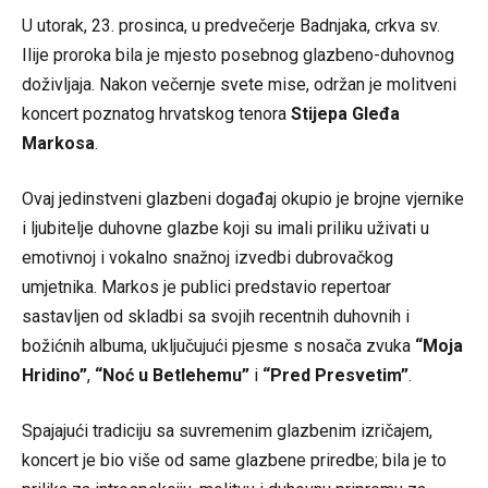
U utorak, 23. prosinca, u predvečerje Badnjaka, crkva sv.
Ilije proroka bila je mjesto posebnog glazbeno-duhovnog
doživljaja. Nakon večernje svete mise, održan je molitveni
koncert poznatog hrvatskog tenora
Stijepa Gleđa
Markosa
.
Ovaj jedinstveni glazbeni događaj okupio je brojne vjernike
i ljubitelje duhovne glazbe koji su imali priliku uživati u
emotivnoj i vokalno snažnoj izvedbi dubrovačkog
umjetnika. Markos je publici predstavio repertoar
sastavljen od skladbi sa svojih recentnih duhovnih i
božićnih albuma, uključujući pjesme s nosača zvuka
“Moja
Hridino”
,
“Noć u Betlehemu”
i
“Pred Presvetim”
.
Spajajući tradiciju sa suvremenim glazbenim izričajem,
koncert je bio više od same glazbene priredbe; bila je to