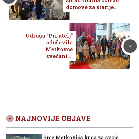
suradnicima obišao
domove za starije
diljem županije,
kao i Dom Maslina,
Centar Josipovac i
učeničke domove
Udruga “Prijatelj”
oduševila
Metkovce
svečanim
Božićnim
koncertom
NAJNOVIJE OBJAVE
Srce Metkovića kuca za svoje