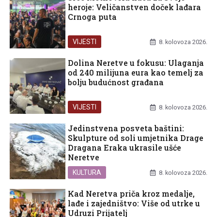
heroje: Veličanstven doček lađara
Crnoga puta
VIJESTI
8. kolovoza 2026.
Dolina Neretve u fokusu: Ulaganja
od 240 milijuna eura kao temelj za
bolju budućnost građana
VIJESTI
8. kolovoza 2026.
Jedinstvena posveta baštini:
Skulpture od soli umjetnika Drage
Dragana Eraka ukrasile ušće
Neretve
KULTURA
8. kolovoza 2026.
Kad Neretva priča kroz medalje,
lađe i zajedništvo: Više od utrke u
Udruzi Prijatelj