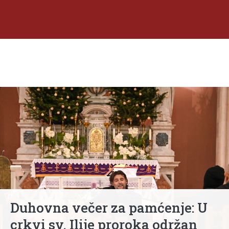
Duhovna večer za pamćenje: U
crkvi sv. Ilije proroka održan