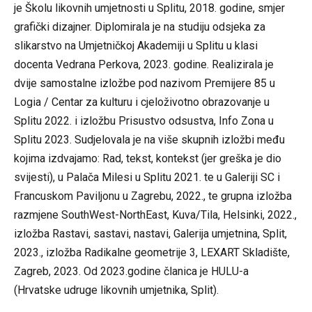
je Školu likovnih umjetnosti u Splitu, 2018. godine, smjer
grafički dizajner. Diplomirala je na studiju odsjeka za
slikarstvo na Umjetničkoj Akademiji u Splitu u klasi
docenta Vedrana Perkova, 2023. godine. Realizirala je
dvije samostalne izložbe pod nazivom Premijere 85 u
Logia / Centar za kulturu i cjeloživotno obrazovanje u
Splitu 2022. i izložbu Prisustvo odsustva, Info Zona u
Splitu 2023. Sudjelovala je na više skupnih izložbi među
kojima izdvajamo: Rad, tekst, kontekst (jer greška je dio
svijesti), u Palača Milesi u Splitu 2021. te u Galeriji SC i
Francuskom Paviljonu u Zagrebu, 2022., te grupna izložba
razmjene SouthWest-NorthEast, Kuva/Tila, Helsinki, 2022.,
izložba Rastavi, sastavi, nastavi, Galerija umjetnina, Split,
2023., izložba Radikalne geometrije 3, LEXART Skladište,
Zagreb, 2023. Od 2023.godine članica je HULU-a
(Hrvatske udruge likovnih umjetnika, Split).