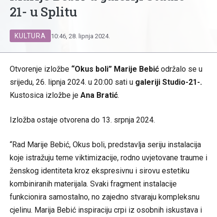
21- u Splitu
KULTURA
10:46, 28. lipnja 2024.
Otvorenje izložbe
“Okus boli” Marije Bebić
održalo se u
srijedu, 26. lipnja 2024. u 20:00 sati u
galeriji Studio-21-.
Kustosica izložbe je
Ana Bratić
.
Izložba ostaje otvorena do 13. srpnja 2024.
“Rad Marije Bebić, Okus boli, predstavlja seriju instalacija
koje istražuju teme viktimizacije, rodno uvjetovane traume i
ženskog identiteta kroz ekspresivnu i sirovu estetiku
kombiniranih materijala. Svaki fragment instalacije
funkcionira samostalno, no zajedno stvaraju kompleksnu
cjelinu. Marija Bebić inspiraciju crpi iz osobnih iskustava i